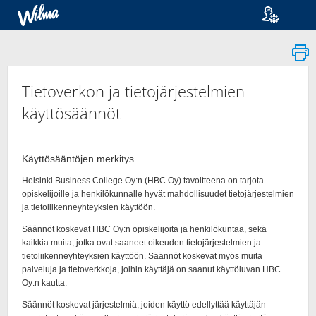
Språk
Suomi
Svenska
English
Tietoverkon ja tietojärjestelmien
käyttösäännöt