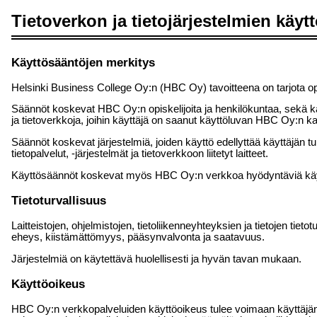
Tietoverkon ja tietojärjestelmien käy
Käyttösääntöjen merkitys
Helsinki Business College Oy:n (HBC Oy) tavoitteena on tarjota opis
Säännöt koskevat HBC Oy:n opiskelijoita ja henkilökuntaa, sekä ka
ja tietoverkkoja, joihin käyttäjä on saanut käyttöluvan HBC Oy:n ka
Säännöt koskevat järjestelmiä, joiden käyttö edellyttää käyttäjän tu
tietopalvelut, -järjestelmät ja tietoverkkoon liitetyt laitteet.
Käyttösäännöt koskevat myös HBC Oy:n verkkoa hyödyntäviä käyttä
Tietoturvallisuus
Laitteistojen, ohjelmistojen, tietoliikenneyhteyksien ja tietojen tietot
eheys, kiistämättömyys, pääsynvalvonta ja saatavuus.
Järjestelmiä on käytettävä huolellisesti ja hyvän tavan mukaan.
Käyttöoikeus
HBC Oy:n verkkopalveluiden käyttöoikeus tulee voimaan käyttäjän 