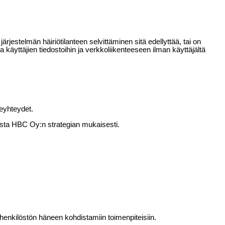
 järjestelmän häiriötilanteen selvittäminen sitä edellyttää, tai on
ua käyttäjien tiedostoihin ja verkkoliikenteeseen ilman käyttäjältä
neyhteydet.
astusta HBC Oy:n strategian mukaisesti.
itohenkilöstön häneen kohdistamiin toimenpiteisiin.