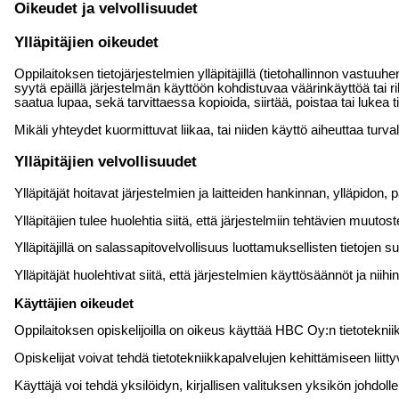
Oikeudet ja velvollisuudet
Ylläpitäjien oikeudet
Oppilaitoksen tietojärjestelmien ylläpitäjillä (tietohallinnon vastuuhe
syytä epäillä järjestelmän käyttöön kohdistuvaa väärinkäyttöä tai riko
saatua lupaa, sekä tarvittaessa kopioida, siirtää, poistaa tai lukea t
Mikäli yhteydet kuormittuvat liikaa, tai niiden käyttö aiheuttaa turvalli
Ylläpitäjien velvollisuudet
Ylläpitäjät hoitavat järjestelmien ja laitteiden hankinnan, ylläpidon
Ylläpitäjien tulee huolehtia siitä, että järjestelmiin tehtävien muut
Ylläpitäjillä on salassapitovelvollisuus luottamuksellisten tietojen s
Ylläpitäjät huolehtivat siitä, että järjestelmien käyttösäännöt ja niihin
Käyttäjien oikeudet
Oppilaitoksen opiskelijoilla on oikeus käyttää HBC Oy:n tietotekniikk
Opiskelijat voivat tehdä tietotekniikkapalvelujen kehittämiseen liittyvi
Käyttäjä voi tehdä yksilöidyn, kirjallisen valituksen yksikön johdolle