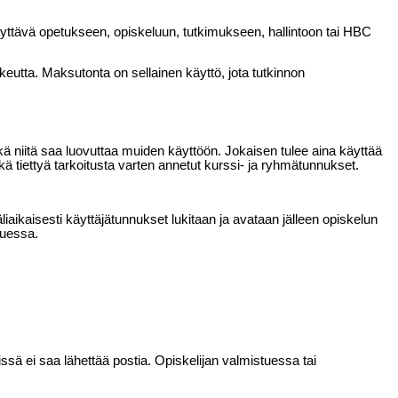
iityttävä opetukseen, opiskeluun, tutkimukseen, hallintoon tai HBC
ikeutta. Maksutonta on sellainen käyttö, jota tutkinnon
eikä niitä saa luovuttaa muiden käyttöön. Jokaisen tulee aina käyttää
tiettyä tarkoitusta varten annetut kurssi- ja ryhmätunnukset.
ikaisesti käyttäjätunnukset lukitaan ja avataan jälleen opiskelun
luessa.
sä ei saa lähettää postia. Opiskelijan valmistuessa tai