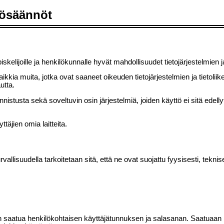
ttösäännöt
kelijoille ja henkilökunnalle hyvät mahdollisuudet tietojärjestelmien j
ikkia muita, jotka ovat saaneet oikeuden tietojärjestelmien ja tietol
utta.
nnistusta sekä soveltuvin osin järjestelmiä, joiden käyttö ei sitä edell
jien omia laitteita.
urvallisuudella tarkoitetaan sitä, että ne ovat suojattu fyysisesti, tekni
saatua henkilökohtaisen käyttäjätunnuksen ja salasanan. Saatuaan k