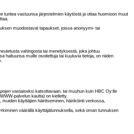
ulee tuntea vastuunsa järjestelmien käytöstä ja ottaa huomioon muut
aittaa.
keuksen muodostavat tapaukset, joissa anonyymi- tai
iheutetusta vahingosta tai menetyksestä, joka johtuu
 haltuunsa muille osoitettuja tai kuuluvia tietoja, on niiden
e.
n tapojen vastaiseksi katsottavaan, tai muuhun kuin HBC Oy:lle
i WWW-palvelun kautta) on kielletty.
ä, muiden käyttäjien häiritseminen, häiriköinti verkossa,
 pyrkiminen väärällä käyttäjätunnuksella, sekä oman tunnuksen