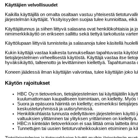
Käyttäjien velvollisuudet
Kaikilla käyttäjillä on omalta osaltaan vastuu yhteisestä tietoturv
järjestelmän käyttäjät. Yksityisyyden suojaa tulee kunnioittaa, eikä m
Käyttäjätunnus ja siihen liittyvä salasana ovat henkilökohtaisia 
nimimerkkikäyttö on erikseen sallittu sekä tiettyä tarkoitusta vart
Käyttölupaan liittyviä tunnisteita ja salasanoja tulee käsitellä huole
Kukin käyttäjä vastaa kaikesta tunnuksellaan tapahtuvasta käytöstä
tietojärjestelmien virheellisestä käytöstä. Käyttäjä vastaa itse tie
hyväksikäyttö, talteenotto ja levittäminen kiellettyä. Tapahtumasta o
Koneen jäädessä ilman käyttäjän valvontaa, tulee käyttäjän joko lukit
Käytön rajoitukset
HBC Oy:n tietoverkon, tietojärjestelmien tai käyttäjätilin käy
kuulumattomaan kaupalliseen toimintaan, on kielletty. Myös tä
Suora ja epäsuora häirintä on kielletty; esimerkiksi tietojärj
keskusteluryhmissä ja uutisryhmissä.
Henkilökohtaista tunnusta edellyttävien järjestelmien käytt
valtuuksien ylittäminen tai ylityksen yrittäminen on kiellettyä.
HBC:n kiinteään tietoverkkoon ei saa liittää omia laitteita ilm
Tunnettujen tai uusien tietoturvaheikkouksien etsiminen ja kä
Tietojärjestelmien ja tietoverkkojen käyttö muihin järjestelmiin mu