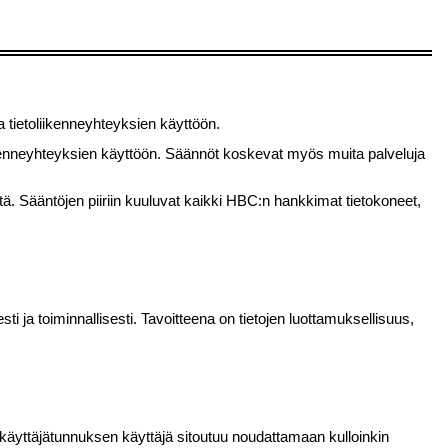
a tietoliikenneyhteyksien käyttöön.
iikenneyhteyksien käyttöön. Säännöt koskevat myös muita palveluja
ytä. Sääntöjen piiriin kuuluvat kaikki HBC:n hankkimat tietokoneet,
sesti ja toiminnallisesti. Tavoitteena on tietojen luottamuksellisuus,
äyttäjätunnuksen käyttäjä sitoutuu noudattamaan kulloinkin