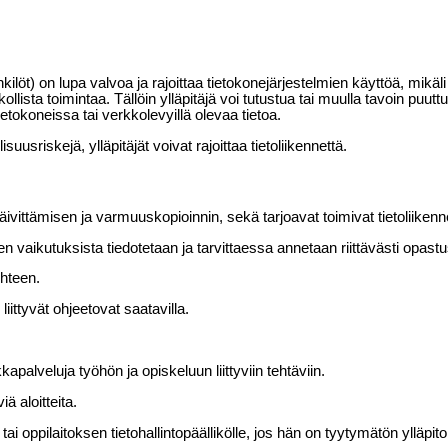
nkilöt) on lupa valvoa ja rajoittaa tietokonejärjestelmien käyttöä, mikäli
llista toimintaa. Tällöin ylläpitäjä voi tutustua tai muulla tavoin puutt
ietokoneissa tai verkkolevyillä olevaa tietoa.
suusriskejä, ylläpitäjät voivat rajoittaa tietoliikennettä.
, päivittämisen ja varmuuskopioinnin, sekä tarjoavat toimivat tietoliiken
osten vaikutuksista tiedotetaan ja tarvittaessa annetaan riittävästi op
uhteen.
 liittyvät ohjeetovat saatavilla.
apalveluja työhön ja opiskeluun liittyviin tehtäviin.
ä aloitteita.
 tai oppilaitoksen tietohallintopäällikölle, jos hän on tyytymätön ylläp