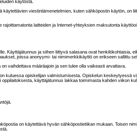
veluiden käytöstä.
ellä käytettävien viestintämenetelmien, kuten sähköpostin käytön, on l
e rajoittamatonta laitteiden ja Internet-yhteyksien maksutonta käyttöo
lle. Käyttäjätunnus ja siihen liittyvä salasana ovat henkilökohtaisia, 
et, joissa anonyymi- tai nimimerkkikäyttö on erikseen sallittu sekä 
on vaihdettava määräajoin ja sen tulee olla vaikeasti arvattava.
on kuluessa opiskelijan valmistumisesta. Opiskelun keskeytyessä välia
i oppilaitoksesta, käyttäjätunnus lakkaa toimimasta kahden viikon ku
ntöjä.
hköpostia on käytettävä hyvän sähköpostietiikan mukaan. Toisen nimis
östä.