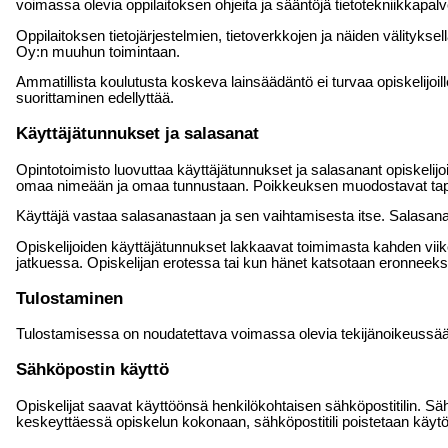
voimassa olevia oppilaitoksen ohjeita ja sääntöjä tietotekniikkapal
Oppilaitoksen tietojärjestelmien, tietoverkkojen ja näiden välityks
Oy:n muuhun toimintaan.
Ammatillista koulutusta koskeva lainsäädäntö ei turvaa opiskelijoill
suorittaminen edellyttää.
Käyttäjätunnukset ja salasanat
Opintotoimisto luovuttaa käyttäjätunnukset ja salasanant opiskelijoi
omaa nimeään ja omaa tunnustaan. Poikkeuksen muodostavat tapauks
Käyttäjä vastaa salasanastaan ja sen vaihtamisesta itse. Salasana 
Opiskelijoiden käyttäjätunnukset lakkaavat toimimasta kahden viik
jatkuessa. Opiskelijan erotessa tai kun hänet katsotaan eronneeks
Tulostaminen
Tulostamisessa on noudatettava voimassa olevia tekijänoikeussää
Sähköpostin käyttö
Opiskelijat saavat käyttöönsä henkilökohtaisen sähköpostitilin. Sä
keskeyttäessä opiskelun kokonaan, sähköpostitili poistetaan käyt