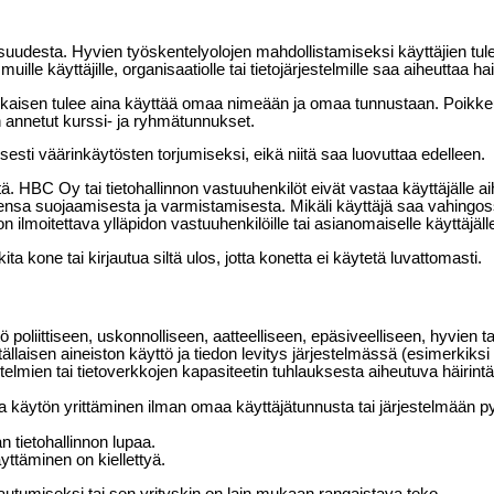
allisuudesta. Hyvien työskentelyolojen mahdollistamiseksi käyttäjien t
uille käyttäjille, organisaatiolle tai tietojärjestelmille saa aiheuttaa h
ja jokaisen tulee aina käyttää omaa nimeään ja omaa tunnustaan. Poik
en annetut kurssi- ja ryhmätunnukset.
llisesti väärinkäytösten torjumiseksi, eikä niitä saa luovuttaa edelleen.
. HBC Oy tai tietohallinnon vastuuhenkilöt eivät vastaa käyttäjälle a
tojensa suojaamisesta ja varmistamisesta. Mikäli käyttäjä saa vahingossa
n ilmoitettava ylläpidon vastuuhenkilöille tai asianomaiselle käyttäjäll
a kone tai kirjautua siltä ulos, jotta konetta ei käytetä luvattomasti.
ttö poliittiseen, uskonnolliseen, aatteelliseen, epäsiveelliseen, hyvie
llaisen aineiston käyttö ja tiedon levitys järjestelmässä (esimerkiks
estelmien tai tietoverkkojen kapasiteetin tuhlauksesta aiheutuva häirint
ö ja käytön yrittäminen ilman omaa käyttäjätunnusta tai järjestelmään
an tietohallinnon lupaa.
yttäminen on kiellettyä.
rtautumiseksi tai sen yrityskin on lain mukaan rangaistava teko.