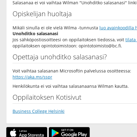
Salasanaa ei voi vaihtaa Wilman "Unohditko salasanasi" linki
Opiskelijan huoltaja
Mikäli sinulla ei ole vielä Wilma -tunnusta
luo avainkoodilla
Unohditko salasanasi
Jos sähköpostiosoitteesi on oppilaitoksen tiedossa, voit
tilat
oppilaitoksen opintotoimistoon:
opintotoimisto@bc.fi
.
Opettaja unohditko salasanasi?
Voit vaihtaa salasanan Microsoftin palvelussa osoitteessa:
https://aka.ms/sspr
Henkilökunta ei voi vaihtaa salasanaansa Wilman kautta.
Oppilaitoksen Kotisivut
Business College Helsinki