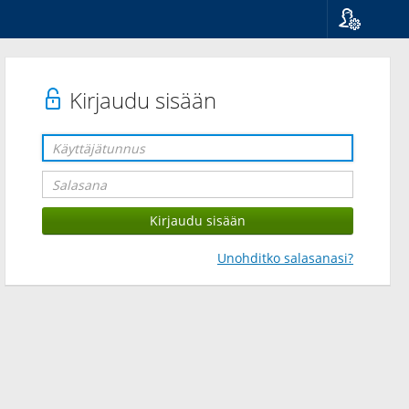
Kieli
Suomi
Svenska
Kirjaudu sisään
English
Unohditko salasanasi?